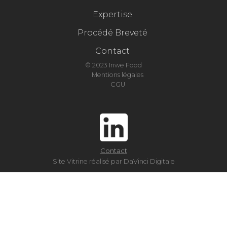
Expertise
Procédé Breveté
Contact
© 2023 Inwe Food
Mentions légales
CGU
Contact
Site Vitrine réalisé par DaVinci Digitale