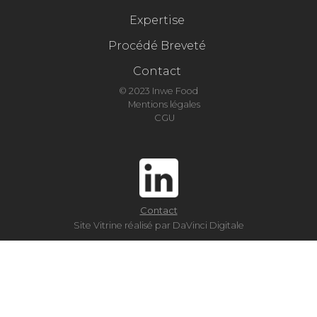
Expertise
Procédé Breveté
Contact
© 2023 Inwe Food
Mentions légales
CGU
Contact
Site Vitrine réalisé par DaVinci Digitale