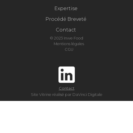
Expertise
Procédé Breveté
Contact
© 2023 Inwe Food
Mentions légales
CGU
Contact
Site Vitrine réalisé par DaVinci Digitale