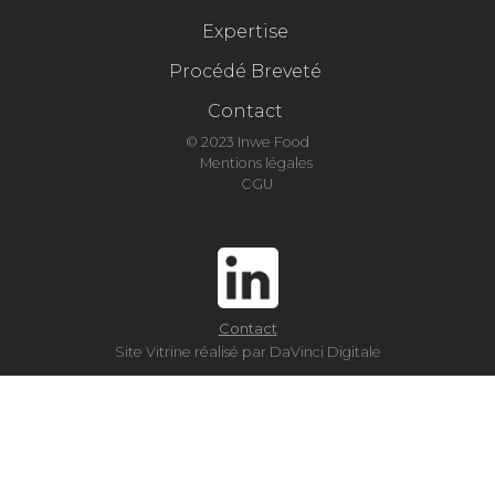
Expertise
Procédé Breveté
Contact
© 2023 Inwe Food
Mentions légales
CGU
Contact
Site Vitrine réalisé par DaVinci Digitale