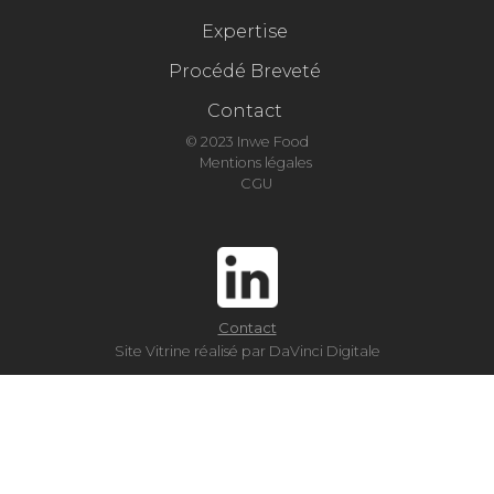
Expertise
Procédé Breveté
Contact
© 2023 Inwe Food
Mentions légales
CGU
Contact
Site Vitrine réalisé par DaVinci Digitale