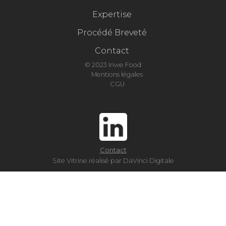
Expertise
Procédé Breveté
Contact
© 2023 Inwe Food
Mentions légales
CGU
Contact
Site Vitrine réalisé par DaVinci Digitale