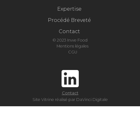
Expertise
Procédé Breveté
Contact
© 2023 Inwe Food
Mentions légales
CGU
Contact
Site Vitrine réalisé par DaVinci Digitale