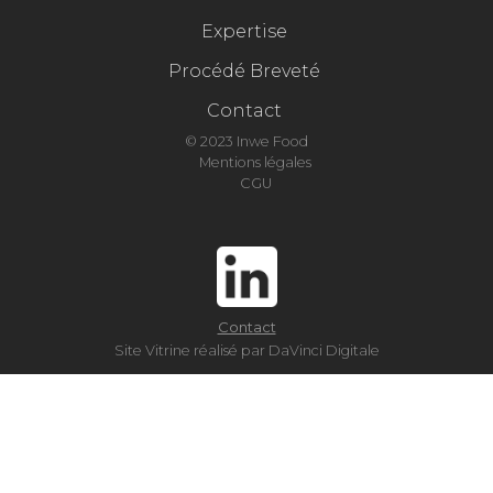
Expertise
Procédé Breveté
Contact
© 2023 Inwe Food
Mentions légales
CGU
Contact
Site Vitrine réalisé par DaVinci Digitale