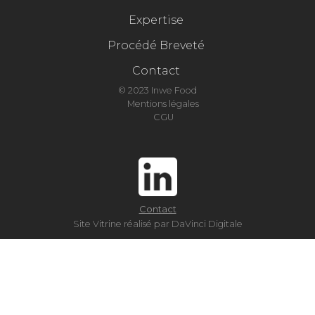
Expertise
Procédé Breveté
Contact
© 2023 Inwe Food
Mentions légales
CGU
Contact
Site Vitrine réalisé par DaVinci Digitale