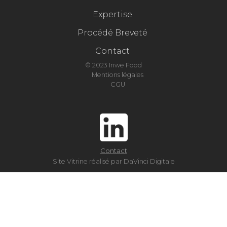
Expertise
Procédé Breveté
Contact
© 2023 Inwe Food
Mentions légales
CGU
Contact
Site Vitrine réalisé par DaVinci Digitale