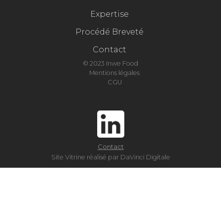
Expertise
Procédé Breveté
Contact
© 2023 Inwe Food
Mentions légales
CGU
Contact
Site Vitrine réalisé par DaVinci Digitale