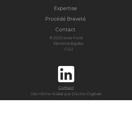
Expertise
Procédé Breveté
Contact
© 2023 Inwe Food
Mentions légales
CGU
Contact
Site Vitrine réalisé par DaVinci Digitale