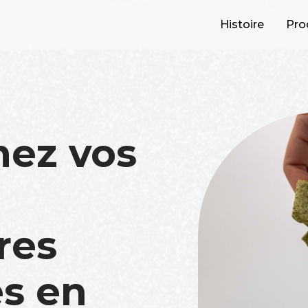
Histoire
Pro
mez vos
res
s en