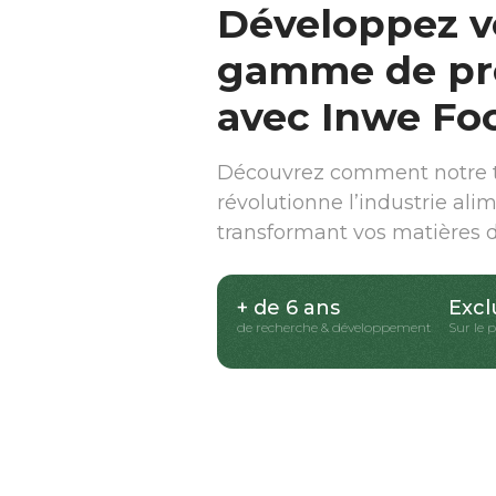
Développez v
gamme de pr
avec Inwe Fo
Découvrez comment notre t
révolutionne l’industrie ali
transformant vos matières 
+ de 6 ans
Excl
de recherche & développement
Sur le 