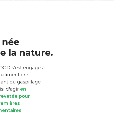
 née
 la nature.
FOOD s'est engagé à
roalimentaire.
mant du gaspillage
si d'agir
en
brevetée pour
premières
mentaires