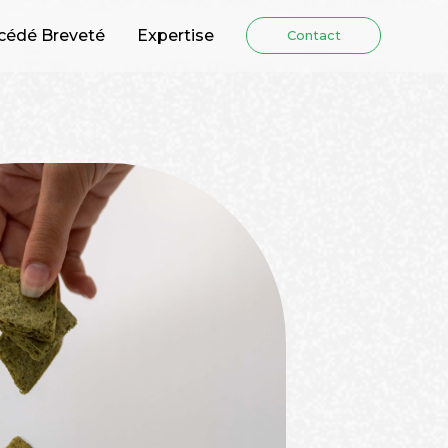
cédé Breveté
Expertise
Contact