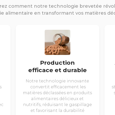
ez comment notre technologie brevetée révo
rie alimentaire en transformant vos matières dé
Production
efficace et durable
Notre technologie innovante
s
convertit efficacement les
s
matières déclassées en produits
alimentaires délicieux et
ec
nutritifs, réduisant le gaspillage
et favorisant la durabilité