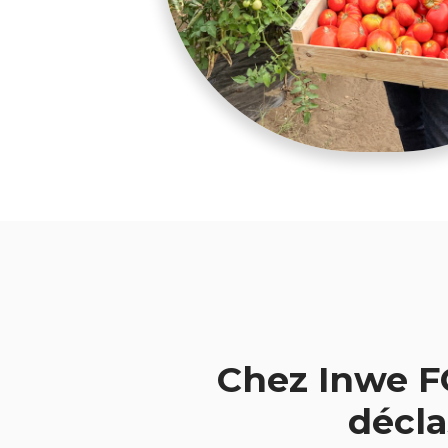
Chez Inwe F
décla