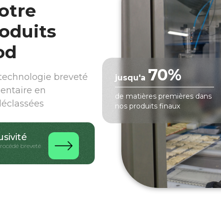
otre
oduits
od
70%
echnologie breveté
jusqu'a
mentaire en
de matières premières dans
déclassées
nos produits finaux
usivité
procédé breveté