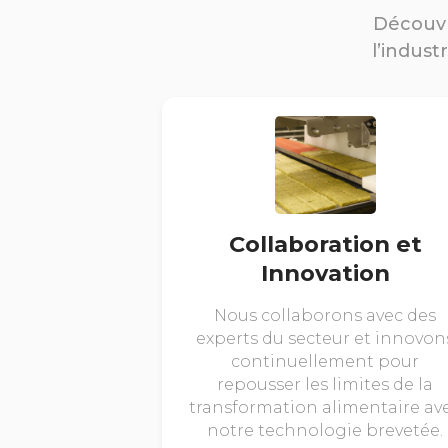
Découvr
l’indust
Collaboration et
Innovation
Nous collaborons avec des
experts du secteur et innovon
continuellement pour
repousser les limites de la
transformation alimentaire av
notre technologie brevetée.