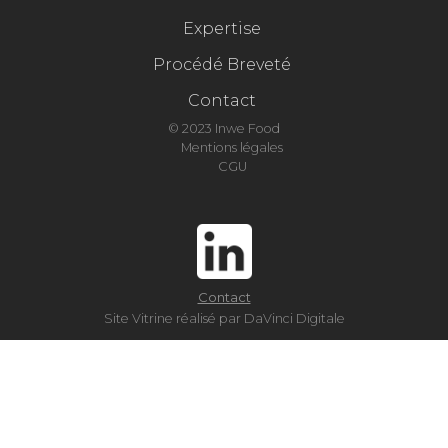
Expertise
Procédé Breveté
Contact
© 2023 Inwe Food
Mentions légales
CGU
Contact
Site Vitrine réalisé par DaVinci Digitale