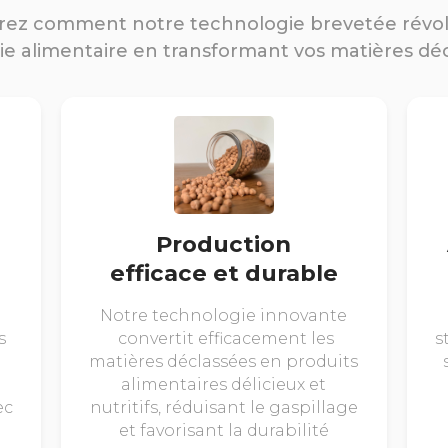
ez comment notre technologie brevetée révo
rie alimentaire en transformant vos matières dé
Production
efficace et durable
Notre technologie innovante
s
convertit efficacement les
s
matières déclassées en produits
alimentaires délicieux et
ec
nutritifs, réduisant le gaspillage
et favorisant la durabilité