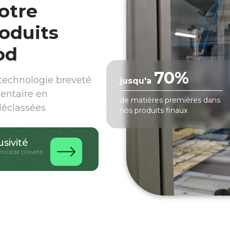
otre
oduits
od
70%
echnologie breveté
jusqu'a
mentaire en
de matières premières dans
déclassées
nos produits finaux
usivité
procédé breveté