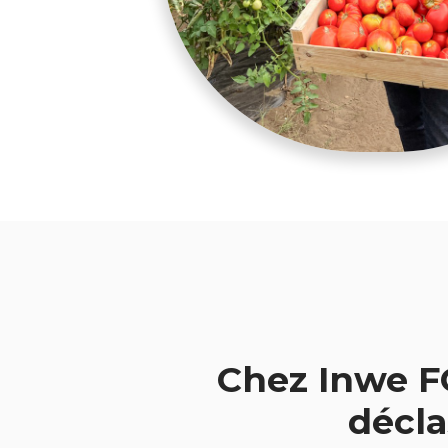
Chez Inwe F
décla