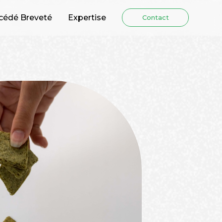
cédé Breveté
Expertise
Contact