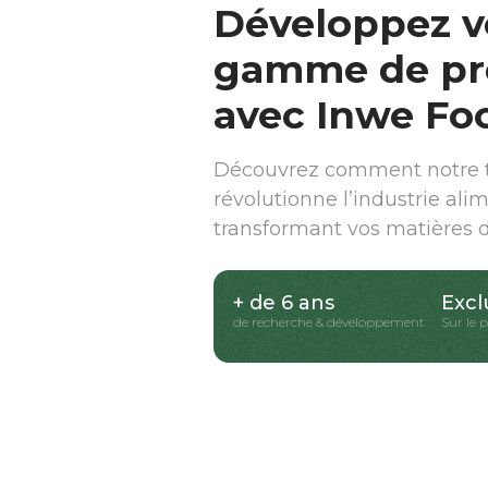
Développez v
gamme de pr
avec Inwe Fo
Découvrez comment notre t
révolutionne l’industrie ali
transformant vos matières 
+ de 6 ans
Excl
de recherche & développement
Sur le 