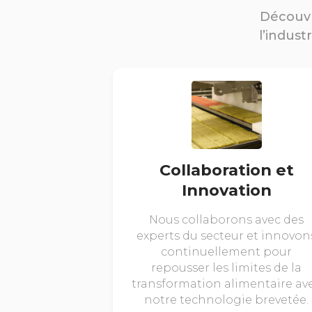
Découvr
l’indust
Collaboration et
Innovation
Nous collaborons avec des
experts du secteur et innovon
continuellement pour
repousser les limites de la
transformation alimentaire av
notre technologie brevetée.