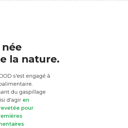
 née
 la nature.
FOOD s'est engagé à
roalimentaire.
mant du gaspillage
si d'agir
en
brevetée pour
premières
mentaires