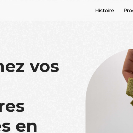
Histoire
Pro
mez vos
res
s en