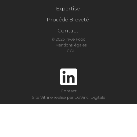
Expertise
Procédé Breveté
Contact
© 2023 Inwe Food
Mentions légales
CGU
Contact
Site Vitrine réalisé par DaVinci Digitale