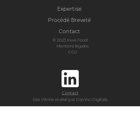
Expertise
Procédé Breveté
Contact
© 2023 Inwe Food
Mentions légales
CGU
Contact
Site Vitrine réalisé par DaVinci Digitale