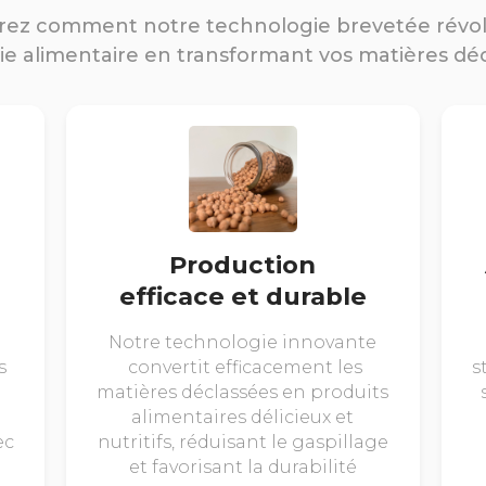
ez comment notre technologie brevetée révo
rie alimentaire en transformant vos matières dé
Production
efficace et durable
Notre technologie innovante
s
convertit efficacement les
s
matières déclassées en produits
alimentaires délicieux et
ec
nutritifs, réduisant le gaspillage
et favorisant la durabilité