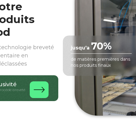
otre
oduits
od
70%
echnologie breveté
jusqu'a
mentaire en
de matières premières dans
déclassées
nos produits finaux
usivité
procédé breveté