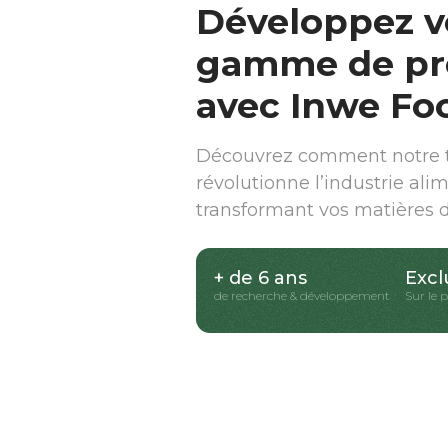
Développez v
gamme de pr
avec Inwe Fo
Découvrez comment notre t
révolutionne l’industrie ali
transformant vos matières 
+ de 6 ans
Excl
de recherche & développement
Sur le 