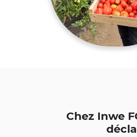
Chez Inwe F
décla