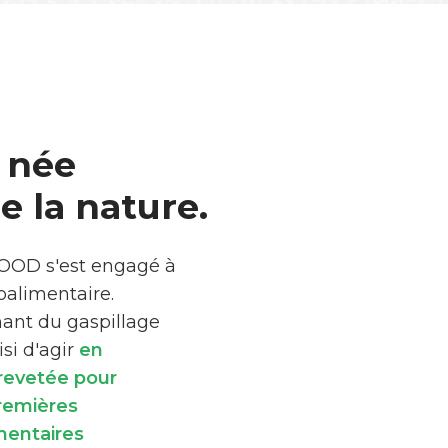
 née
 la nature.
FOOD s'est engagé à
roalimentaire.
mant du gaspillage
si d'agir
en
brevetée pour
premières
mentaires