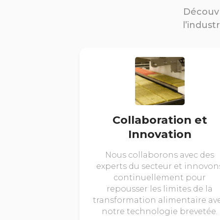
Découvr
l’indust
Collaboration et
Innovation
Nous collaborons avec des
experts du secteur et innovon
continuellement pour
repousser les limites de la
transformation alimentaire av
notre technologie brevetée.