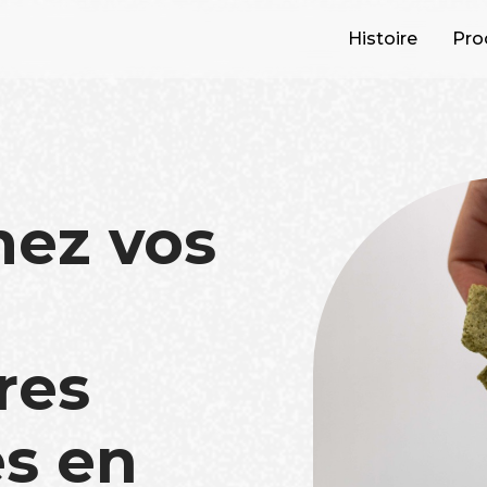
Histoire
Pro
mez vos
res
s en