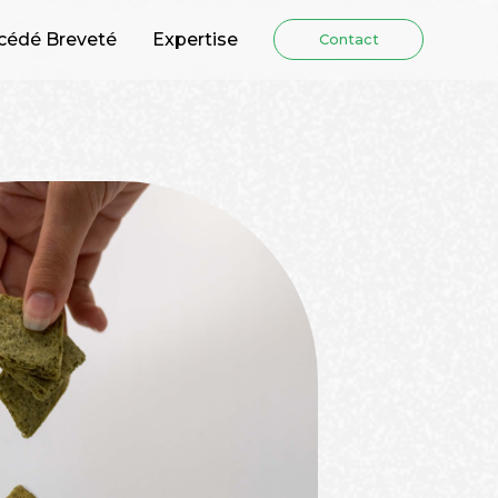
cédé Breveté
Expertise
Contact