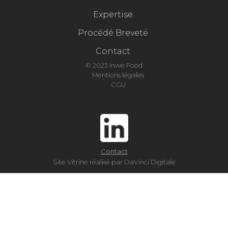
Expertise
Procédé Breveté
Contact
© 2023 Inwe Food
Mentions légales
CGU
Contact
Site Vitrine réalisé par DaVinci Digitale