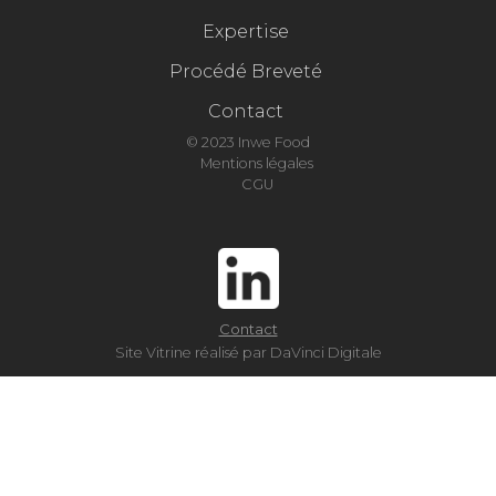
Expertise
Procédé Breveté
Contact
© 2023 Inwe Food
Mentions légales
CGU
Contact
Site Vitrine réalisé par DaVinci Digitale