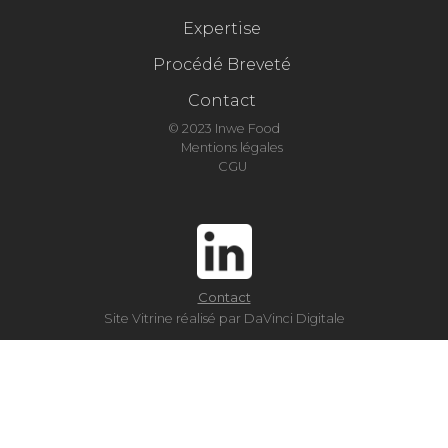
Expertise
Procédé Breveté
Contact
© 2023 Inwe Food
Mentions légales
CGU
Contact
Site Vitrine réalisé par DaVinci Digitale