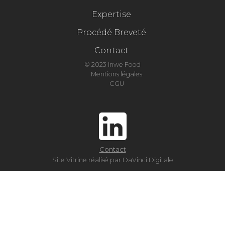
Expertise
Procédé Breveté
Contact
© 2023 Inwe Food
Mentions légales
CGU
Contact
Site Vitrine réalisé par DaVinci Digitale