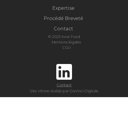
Expertise
Procédé Breveté
Contact
© 2023 Inwe Food
Mentions légales
CGU
Contact
Site Vitrine réalisé par DaVinci Digitale