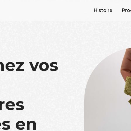
Histoire
Pro
mez vos
res
s en