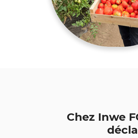
Chez Inwe F
décla