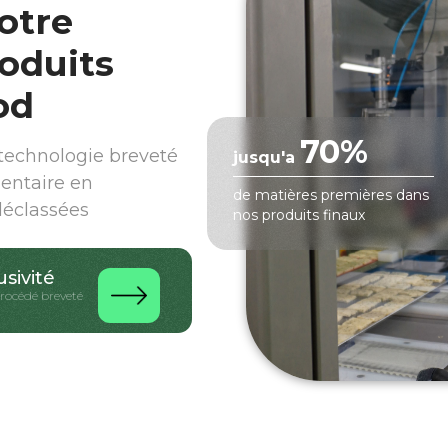
otre
oduits
od
70%
echnologie breveté
jusqu'a
mentaire en
de matières premières dans
déclassées
nos produits finaux
usivité
procédé breveté