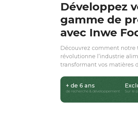
Développez v
gamme de pr
avec Inwe Fo
Découvrez comment notre t
révolutionne l’industrie ali
transformant vos matières 
+ de 6 ans
Excl
de recherche & développement
Sur le 