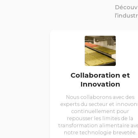
Découvr
l’indust
Collaboration et
Innovation
Nous collaborons avec des
experts du secteur et innovon
continuellement pour
repousser les limites de la
transformation alimentaire av
notre technologie brevetée.