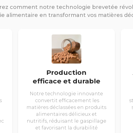
ez comment notre technologie brevetée révo
rie alimentaire en transformant vos matières dé
Production
efficace et durable
Notre technologie innovante
s
convertit efficacement les
s
matières déclassées en produits
alimentaires délicieux et
ec
nutritifs, réduisant le gaspillage
et favorisant la durabilité