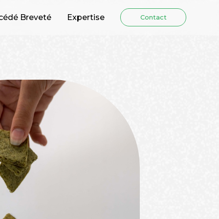
cédé Breveté
Expertise
Contact