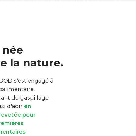
 née
 la nature.
FOOD s'est engagé à
roalimentaire.
mant du gaspillage
si d'agir
en
brevetée pour
premières
mentaires