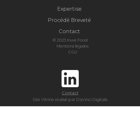
Expertise
Procédé Breveté
Contact
© 2023 Inwe Food
Mentions légales
CGU
Contact
Site Vitrine réalisé par DaVinci Digitale