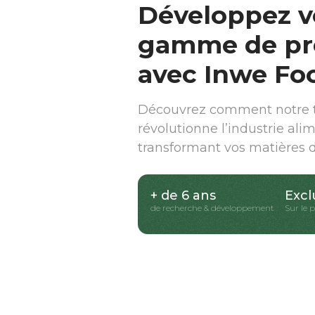
Développez v
gamme de pr
avec Inwe Fo
Découvrez comment notre t
révolutionne l’industrie ali
transformant vos matières 
+ de 6 ans
Excl
de recherche & développement
Sur le 