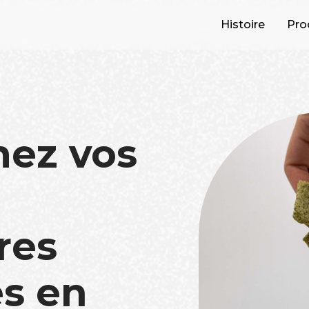
Histoire
Pro
mez vos
res
s en