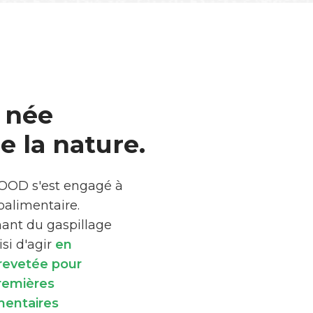
 née
 la nature.
FOOD s'est engagé à
roalimentaire.
mant du gaspillage
si d'agir
en
brevetée pour
premières
mentaires