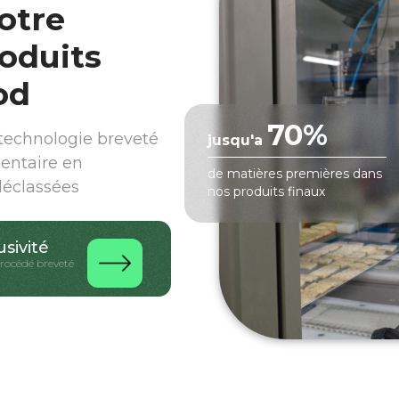
otre
oduits
od
70%
echnologie breveté
jusqu'a
mentaire en
de matières premières dans
déclassées
nos produits finaux
usivité
procédé breveté