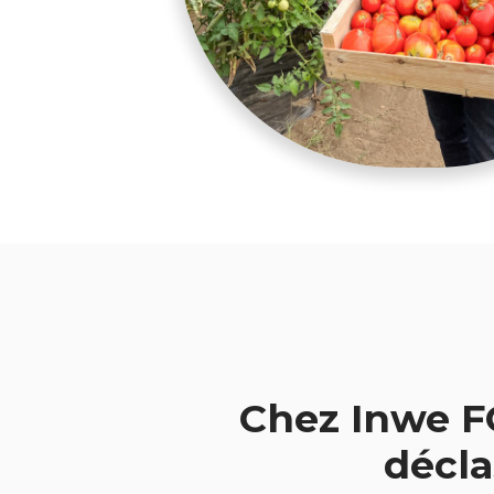
Chez Inwe F
décla