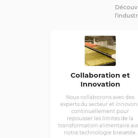
Découvr
l’indust
Collaboration et
Innovation
Nous collaborons avec des
experts du secteur et innovon
continuellement pour
repousser les limites de la
transformation alimentaire av
notre technologie brevetée.