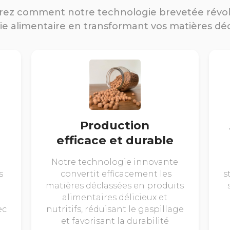
ez comment notre technologie brevetée révo
rie alimentaire en transformant vos matières dé
Production
efficace et durable
Notre technologie innovante
s
convertit efficacement les
s
matières déclassées en produits
alimentaires délicieux et
ec
nutritifs, réduisant le gaspillage
et favorisant la durabilité