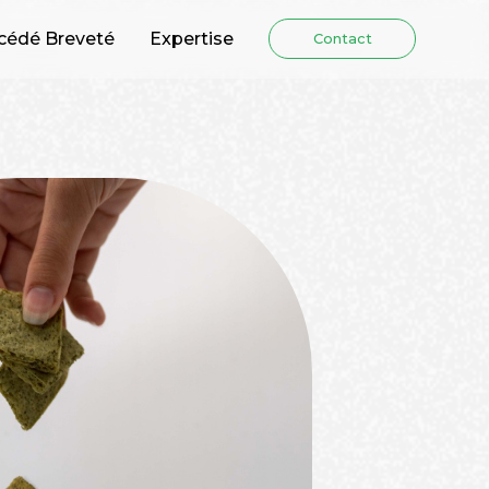
cédé Breveté
Expertise
Contact