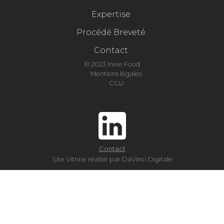
Expertise
Procédé Breveté
Contact
© 2023 Inwe Food
Mentions légales
CGU
Contact
Site Vitrine réalisé par DaVinci Digitale