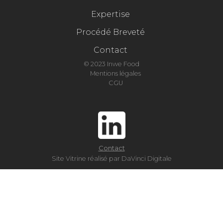
Expertise
Procédé Breveté
Contact
© 2023 Inwe Food
Mentions légales
CGU
Contact
Site Vitrine réalisé par DaVinci Digitale