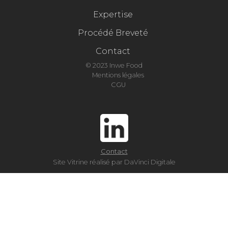
Expertise
Procédé Breveté
Contact
© 2023 Inwe Food
Mentions légales
CGU
Contact
Site Vitrine réalisé par DaVinci Digitale