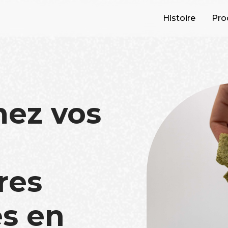
Histoire
Pro
mez vos
res
s en