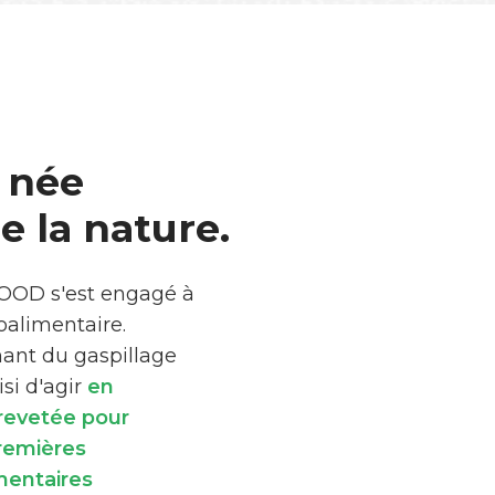
 née
 la nature.
FOOD s'est engagé à
roalimentaire.
mant du gaspillage
si d'agir
en
brevetée pour
premières
mentaires