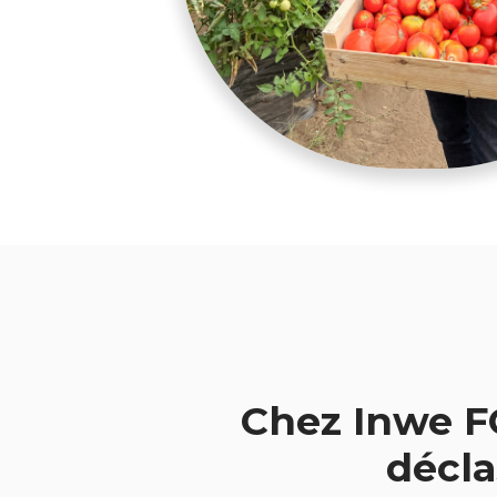
Chez Inwe F
décla