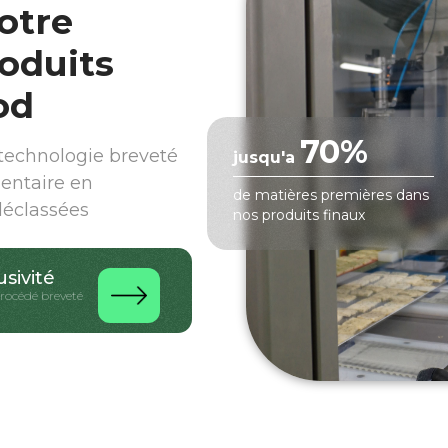
otre
oduits
od
70%
echnologie breveté
jusqu'a
mentaire en
de matières premières dans
déclassées
nos produits finaux
usivité
procédé breveté