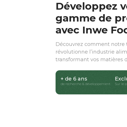
Développez v
gamme de pr
avec Inwe Fo
Découvrez comment notre t
révolutionne l’industrie ali
transformant vos matières 
+ de 6 ans
Excl
de recherche & développement
Sur le 