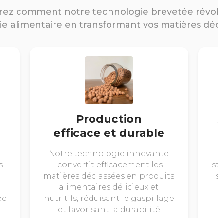
ez comment notre technologie brevetée révo
rie alimentaire en transformant vos matières dé
Production
efficace et durable
Notre technologie innovante
s
convertit efficacement les
s
matières déclassées en produits
alimentaires délicieux et
ec
nutritifs, réduisant le gaspillage
et favorisant la durabilité