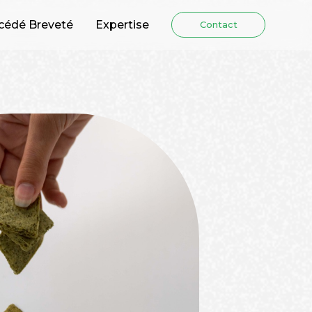
cédé Breveté
Expertise
Contact