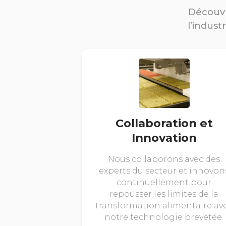
Découvr
l’indust
Collaboration et
Innovation
Nous collaborons avec des
experts du secteur et innovon
continuellement pour
repousser les limites de la
transformation alimentaire av
notre technologie brevetée.