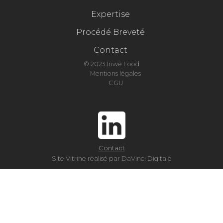
Expertise
Procédé Breveté
Contact
© 2023 Inwe Food
Mentions légales
CGU
Contact
Site Vitrine réalisé par DaVinci Digitale