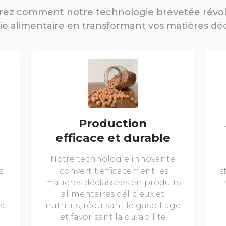
ez comment notre technologie brevetée révo
rie alimentaire en transformant vos matières dé
Production
efficace et durable
Notre technologie innovante
s
convertit efficacement les
s
matières déclassées en produits
alimentaires délicieux et
ec
nutritifs, réduisant le gaspillage
et favorisant la durabilité