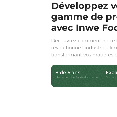
Développez v
gamme de pr
avec Inwe Fo
Découvrez comment notre t
révolutionne l’industrie ali
transformant vos matières 
+ de 6 ans
Excl
de recherche & développement
Sur le 