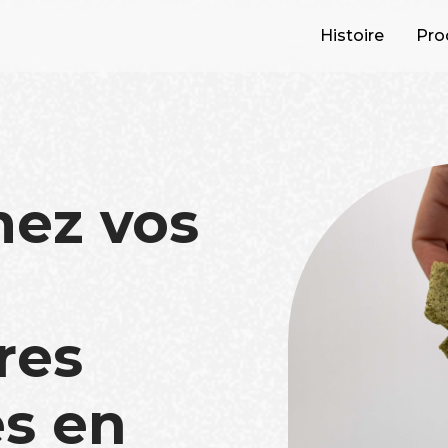
Histoire
Pro
mez vos
res
s en