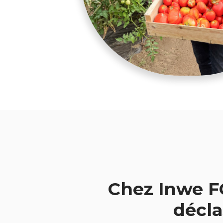
Chez Inwe F
décla