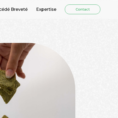
cédé Breveté
Expertise
Contact