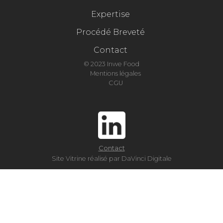
Expertise
Procédé Breveté
Contact
© 2023 Inwe Food
Mentions légales
CGU
Contact
Site Vitrine réalisé par DaVinci Digitale