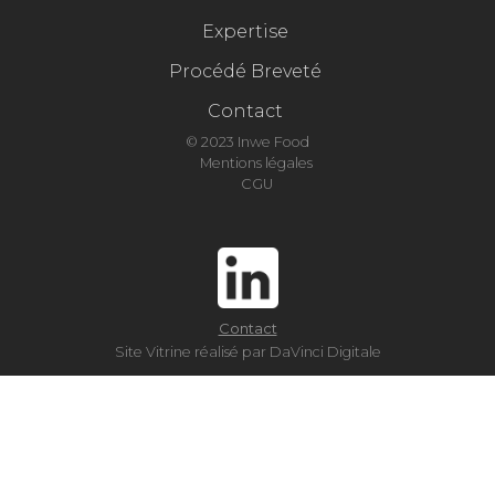
Expertise
Procédé Breveté
Contact
© 2023 Inwe Food
Mentions légales
CGU
Contact
Site Vitrine réalisé par DaVinci Digitale