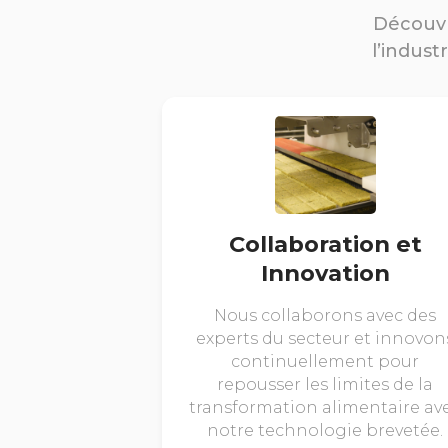
Découvr
l’indust
Collaboration et
Innovation
Nous collaborons avec des
experts du secteur et innovon
continuellement pour
repousser les limites de la
transformation alimentaire av
notre technologie brevetée.