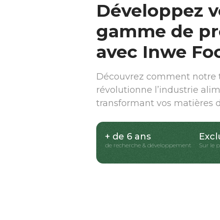
Développez v
gamme de pr
avec Inwe Fo
Découvrez comment notre t
révolutionne l’industrie ali
transformant vos matières 
+ de 6 ans
Excl
de recherche & développement
Sur le 