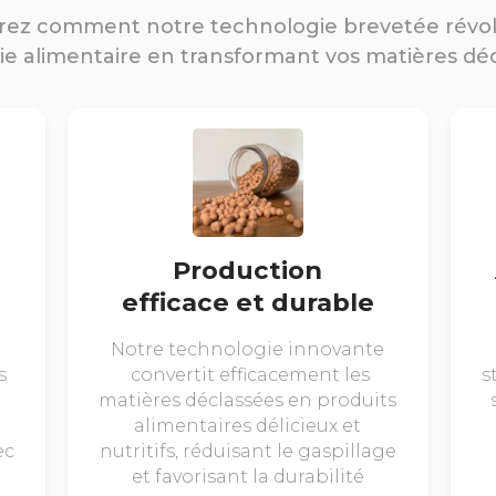
ez comment notre technologie brevetée révo
rie alimentaire en transformant vos matières dé
Production
efficace et durable
Notre technologie innovante
s
convertit efficacement les
s
matières déclassées en produits
alimentaires délicieux et
ec
nutritifs, réduisant le gaspillage
et favorisant la durabilité