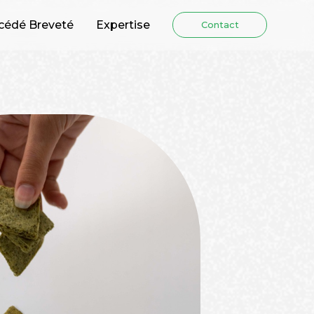
cédé Breveté
Expertise
Contact