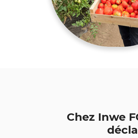
Chez Inwe F
décla