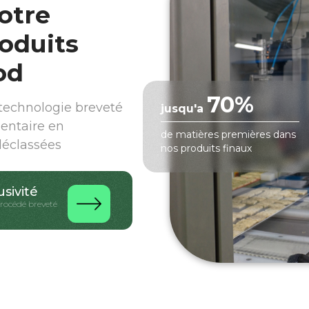
otre
oduits
od
70%
echnologie breveté
jusqu'a
mentaire en
de matières premières dans
déclassées
nos produits finaux
usivité
procédé breveté