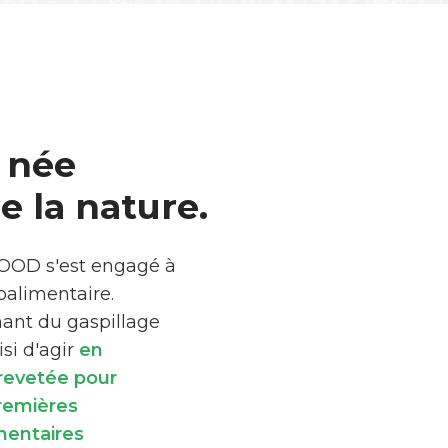
 née
 la nature.
FOOD s'est engagé à
roalimentaire.
mant du gaspillage
si d'agir
en
brevetée pour
premières
mentaires