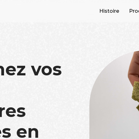
Histoire
Pro
mez vos
res
s en