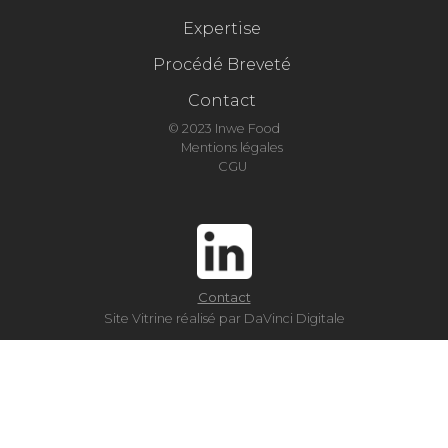
Expertise
Procédé Breveté
Contact
© 2023 Inwe Food
Mentions légales
CGU
Contact
Site Vitrine réalisé par DaVinci Digitale