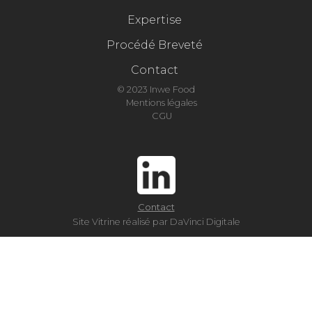
Expertise
Procédé Breveté
Contact
© 2023 Inwe Food
Mentions légales
CGU
Contact
Site Vitrine réalisé par DaVinci Digitale