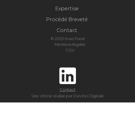
Expertise
Procédé Breveté
Contact
© 2023 Inwe Food
Mentions légales
CGU
Contact
Site Vitrine réalisé par DaVinci Digitale