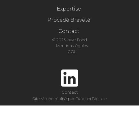
Expertise
Procédé Breveté
Contact
© 2023 Inwe Food
Mentions légales
CGU
Contact
Site Vitrine réalisé par DaVinci Digitale