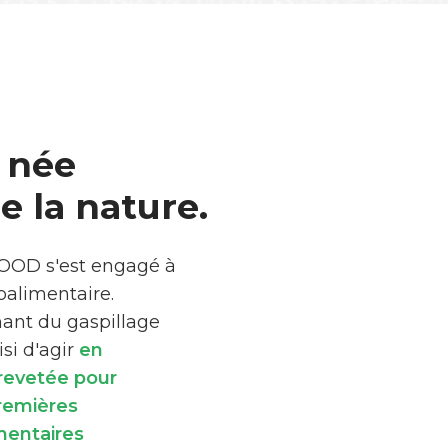
 née
 la nature.
FOOD s'est engagé à
roalimentaire.
mant du gaspillage
si d'agir
en
brevetée pour
premières
mentaires