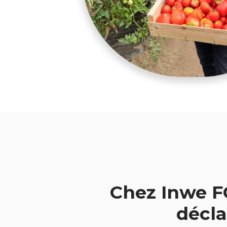
Chez Inwe F
décla