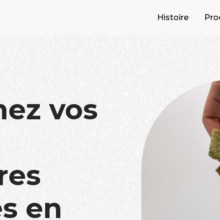
Histoire
Pro
mez vos
res
s en