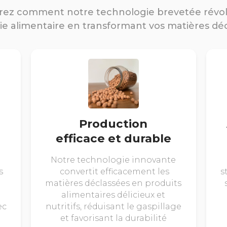
ez comment notre technologie brevetée révo
rie alimentaire en transformant vos matières dé
Production
efficace et durable
Notre technologie innovante
s
convertit efficacement les
s
matières déclassées en produits
alimentaires délicieux et
ec
nutritifs, réduisant le gaspillage
et favorisant la durabilité