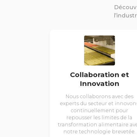
Découvr
l’indust
Collaboration et
Innovation
Nous collaborons avec des
experts du secteur et innovon
continuellement pour
repousser les limites de la
transformation alimentaire av
notre technologie brevetée.