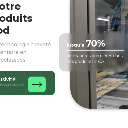
otre
oduits
od
70%
echnologie breveté
jusqu'a
mentaire en
de matières premières dans
déclassées
nos produits finaux
usivité
procédé breveté