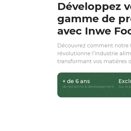
Développez v
gamme de pr
avec Inwe Fo
Découvrez comment notre t
révolutionne l’industrie ali
transformant vos matières 
+ de 6 ans
Excl
de recherche & développement
Sur le 