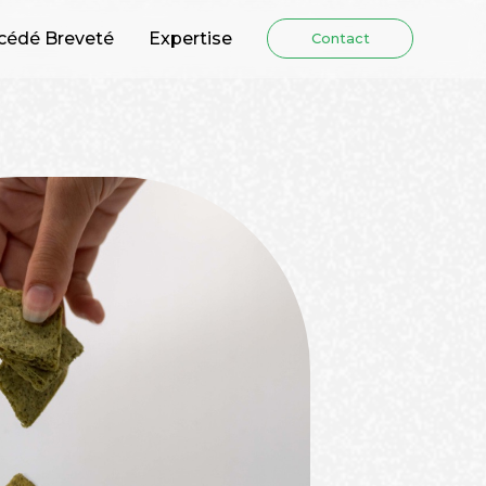
cédé Breveté
Expertise
Contact