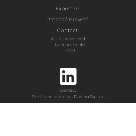
Expertise
Procédé Breveté
Contact
© 2023 Inwe Food
Mentions légales
CGU
Contact
Site Vitrine réalisé par DaVinci Digitale