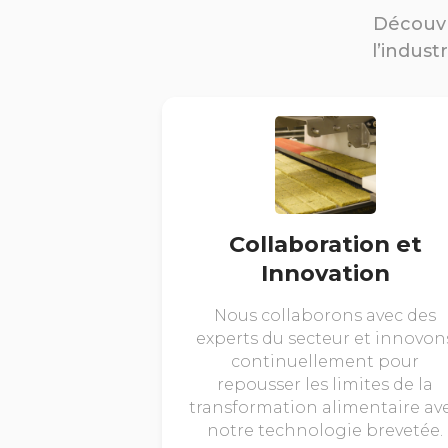
Découvr
l’indust
Collaboration et
Innovation
Nous collaborons avec des
experts du secteur et innovon
continuellement pour
repousser les limites de la
transformation alimentaire av
notre technologie brevetée.