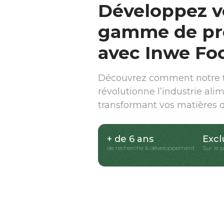
Développez v
gamme de pr
avec Inwe Fo
Découvrez comment notre t
révolutionne l’industrie ali
transformant vos matières 
+ de 6 ans
Excl
de recherche & développement
Sur le 