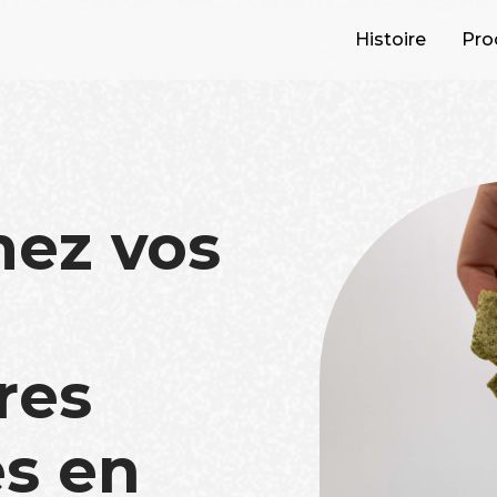
Histoire
Pro
mez vos
res
s en