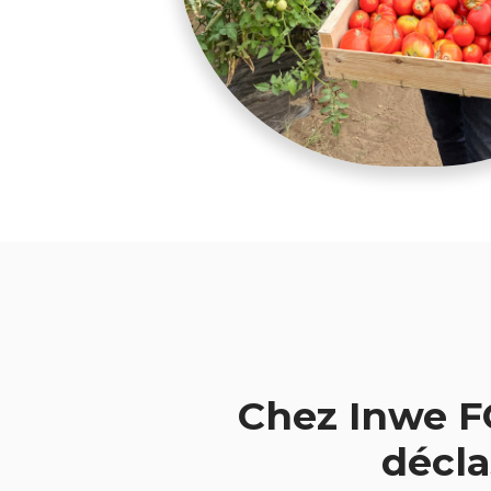
Chez Inwe F
décla