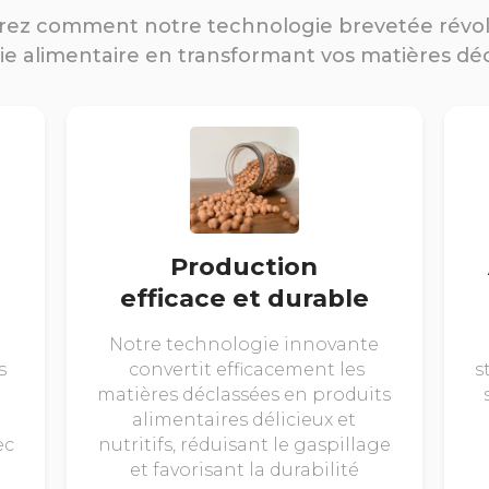
ez comment notre technologie brevetée révo
rie alimentaire en transformant vos matières dé
Production
efficace et durable
Notre technologie innovante
s
convertit efficacement les
s
matières déclassées en produits
alimentaires délicieux et
ec
nutritifs, réduisant le gaspillage
et favorisant la durabilité