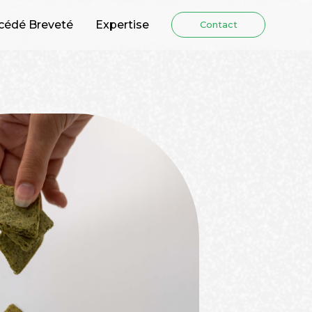
cédé Breveté
Expertise
Contact