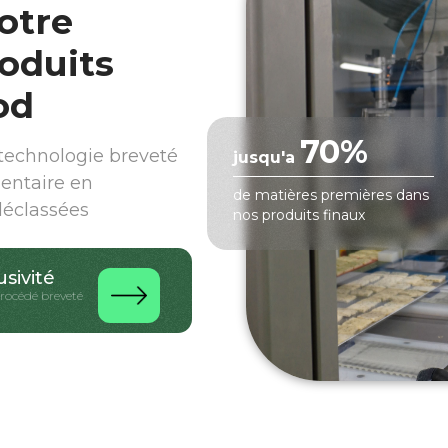
otre
oduits
od
70%
echnologie breveté
jusqu'a
mentaire en
de matières premières dans
déclassées
nos produits finaux
usivité
procédé breveté