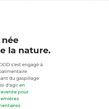
 née
 la nature.
FOOD s'est engagé à
roalimentaire.
mant du gaspillage
si d'agir
en
brevetée pour
premières
mentaires