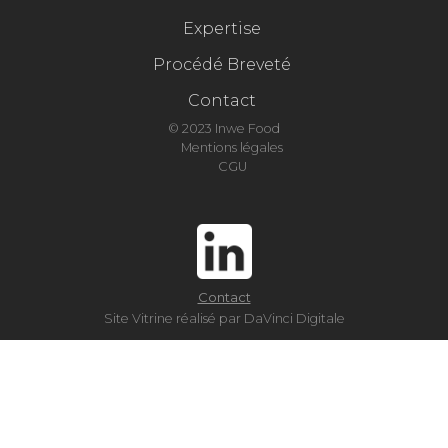
Expertise
Procédé Breveté
Contact
© 2023 Inwe Food
Mentions légales
CGU
Contact
Site Vitrine réalisé par DaVinci Digitale