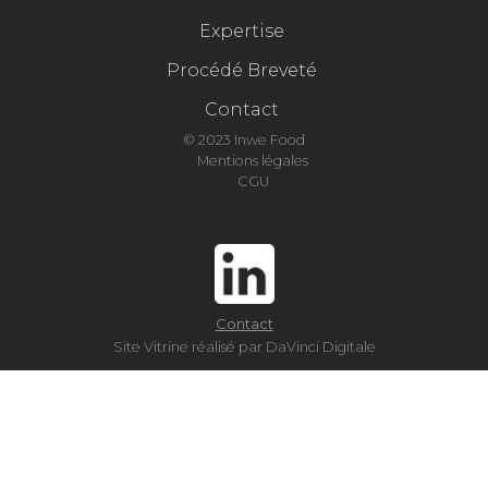
Expertise
Procédé Breveté
Contact
© 2023 Inwe Food
Mentions légales
CGU
Contact
Site Vitrine réalisé par DaVinci Digitale