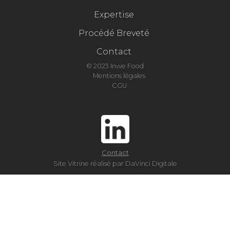
Expertise
Procédé Breveté
Contact
© 2023 Inwe Food
Mentions légales
CGU
Contact
Site Vitrine réalisé par DaVinci Digitale