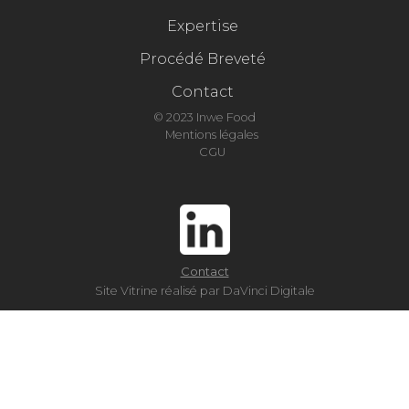
Expertise
Procédé Breveté
Contact
© 2023 Inwe Food
Mentions légales
CGU
Contact
Site Vitrine réalisé par DaVinci Digitale