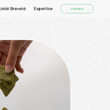
cédé Breveté
Expertise
Contact