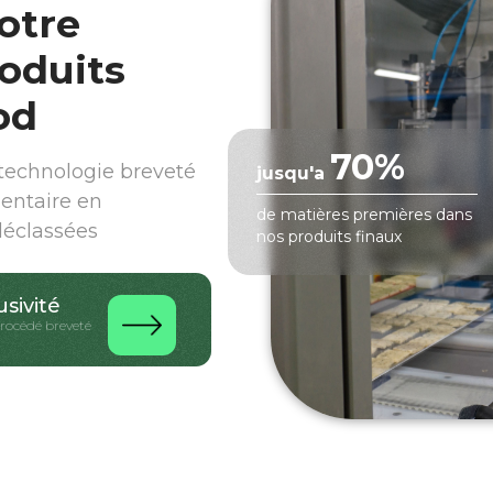
otre
oduits
od
70%
echnologie breveté
jusqu'a
mentaire en
de matières premières dans
déclassées
nos produits finaux
usivité
procédé breveté