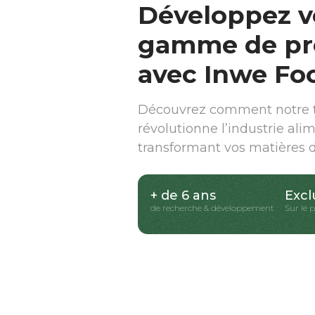
Développez v
gamme de pr
avec Inwe Fo
Découvrez comment notre t
révolutionne l’industrie ali
transformant vos matières 
+ de 6 ans
Excl
de recherche & développement
Sur le 