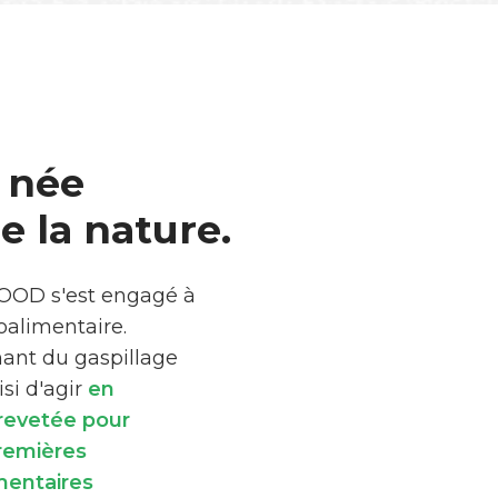
 née
 la nature.
FOOD s'est engagé à
roalimentaire.
mant du gaspillage
si d'agir
en
brevetée pour
premières
mentaires