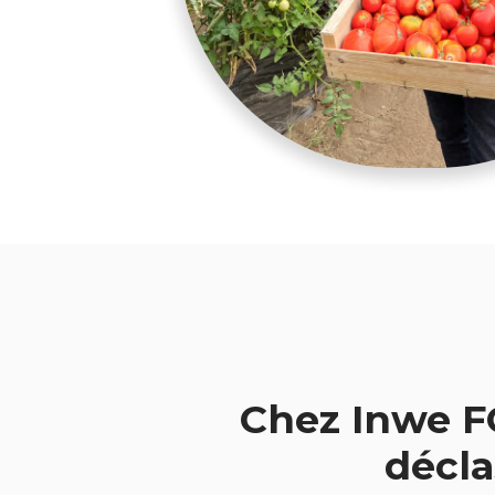
Chez Inwe F
décla