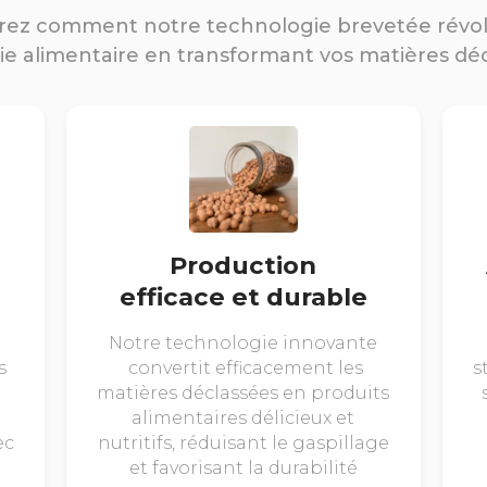
ez comment notre technologie brevetée révo
rie alimentaire en transformant vos matières dé
Production
efficace et durable
Notre technologie innovante
s
convertit efficacement les
s
matières déclassées en produits
alimentaires délicieux et
ec
nutritifs, réduisant le gaspillage
et favorisant la durabilité