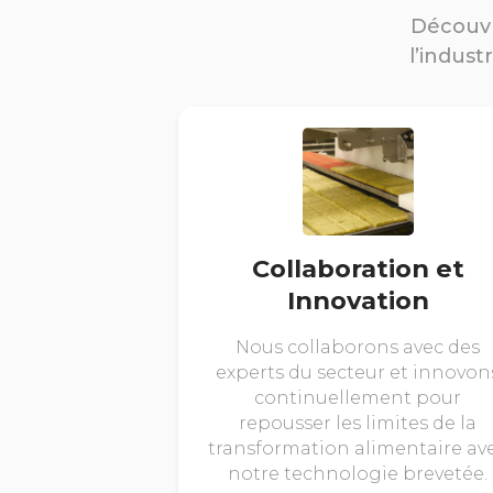
Découvr
l’indust
Collaboration et
Innovation
Nous collaborons avec des
experts du secteur et innovon
continuellement pour
repousser les limites de la
transformation alimentaire av
notre technologie brevetée.