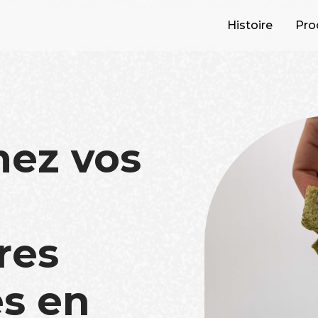
Histoire
Pro
mez vos
res
s en