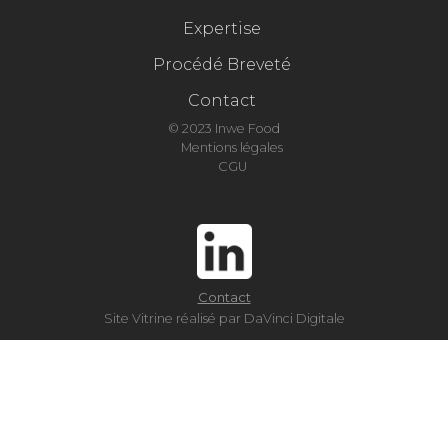
Expertise
Procédé Breveté
Contact
© 2023 Inwe Food
Mentions légales
CGU
Contact
Site Vitrine réalisé par DaVinci Digitale