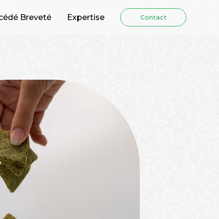
cédé Breveté
Expertise
Contact