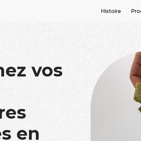
Histoire
Pro
mez vos
res
s en