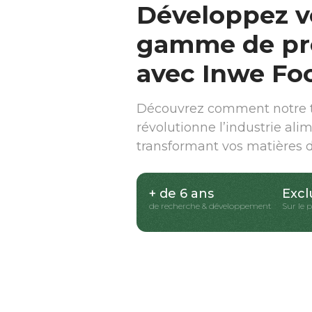
Développez v
gamme de pr
avec Inwe Fo
Découvrez comment notre t
révolutionne l’industrie ali
transformant vos matières 
+ de 6 ans
Excl
de recherche & développement
Sur le 