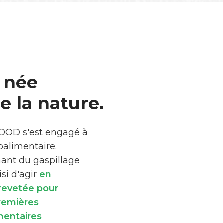
 née
 la nature.
FOOD s'est engagé à
roalimentaire.
mant du gaspillage
si d'agir
en
brevetée pour
premières
mentaires