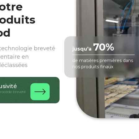
otre
oduits
od
70%
echnologie breveté
jusqu'a
mentaire en
de matières premières dans
déclassées
nos produits finaux
usivité
procédé breveté