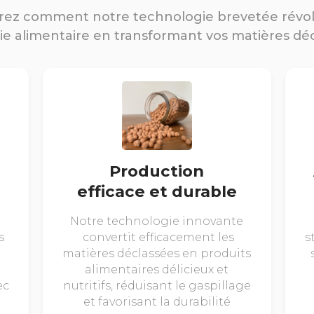
ez comment notre technologie brevetée révo
rie alimentaire en transformant vos matières dé
Production
efficace et durable
Notre technologie innovante
s
convertit efficacement les
s
matières déclassées en produits
alimentaires délicieux et
ec
nutritifs, réduisant le gaspillage
et favorisant la durabilité