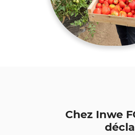
Chez Inwe F
décla