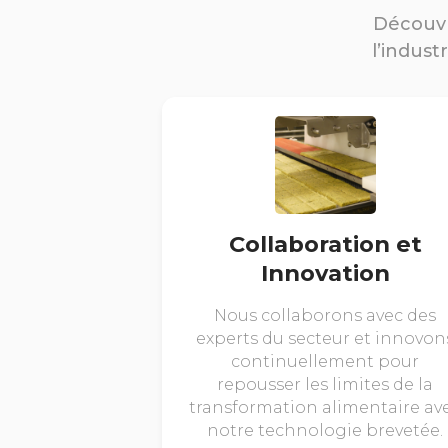
Découvr
l’indust
Collaboration et
Innovation
Nous collaborons avec des
experts du secteur et innovon
continuellement pour
repousser les limites de la
transformation alimentaire av
notre technologie brevetée.