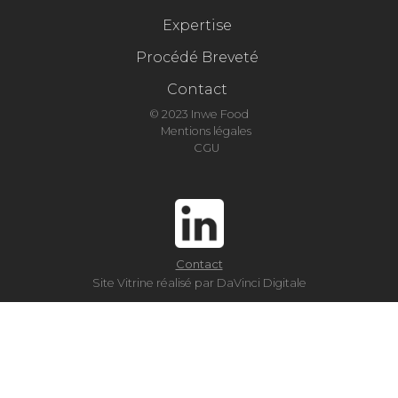
Expertise
Procédé Breveté
Contact
© 2023 Inwe Food
Mentions légales
CGU
Contact
Site Vitrine réalisé par DaVinci Digitale